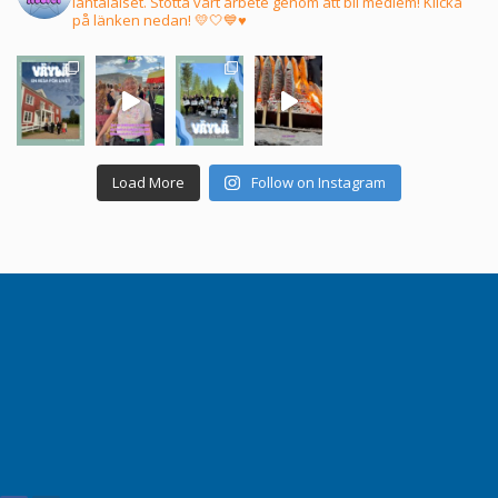
lantalaiset. Stötta vårt arbete genom att bli medlem! Klicka
på länken nedan! 💛🤍💙♥️
Load More
Follow on Instagram