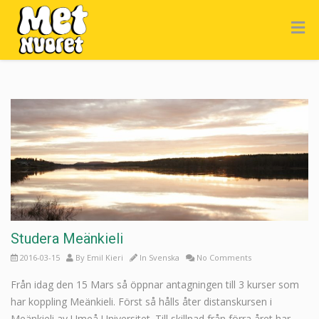
Studera Meänkieli
2016-03-15
By
Emil Kieri
In
Svenska
No Comments
Från idag den 15 Mars så öppnar antagningen till 3 kurser som
har koppling Meänkieli. Först så hålls åter distanskursen i
Meänkieli av Umeå Universitet. Till skillnad från förra året har