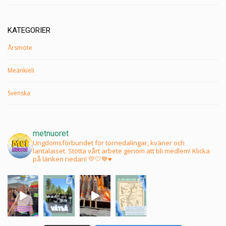
KATEGORIER
Årsmöte
Meänkieli
Svenska
metnuoret
Ungdomsförbundet för tornedalingar, kväner och
lantalaiset. Stötta vårt arbete genom att bli medlem! Klicka
på länken nedan! 💛🤍💙♥️