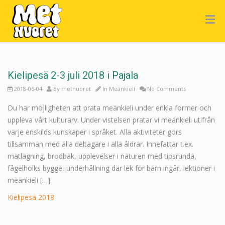
Kielipesä 2-3 juli 2018 i Pajala
2018-06-04
By
metnuoret
In
Meänkieli
No Comments
Du har möjligheten att prata meänkieli under enkla former och
uppleva vårt kulturarv. Under vistelsen pratar vi meänkieli utifrån
varje enskilds kunskaper i språket. Alla aktiviteter görs
tillsamman med alla deltagare i alla åldrar. Innefattar t.ex.
matlagning, brödbak, upplevelser i naturen med tipsrunda,
fågelholks bygge, underhållning där lek för barn ingår, lektioner i
meänkieli […].
Kielipesä 2018